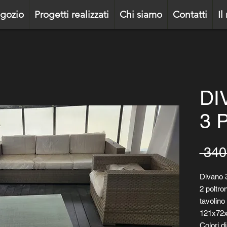
gozio
Progetti realizzati
Chi siamo
Contatti
Il
DI
3 
 340
Divano 
2 poltro
tavolino
121x72x
Colori d