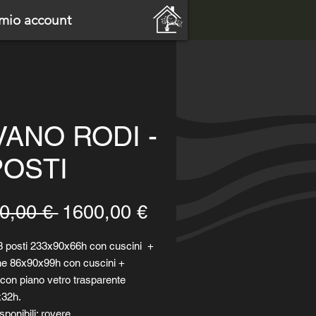
 mio account
VANO RODI -
POSTI
Prezzo
Prezzo
0,00 € 
1600,00 €
regolare
scontato
3 posti 233x90x66h con cuscini +
ne 86x90x99h con cuscini +
 con piano vetro trasparente
32h.
isponibili: rovere