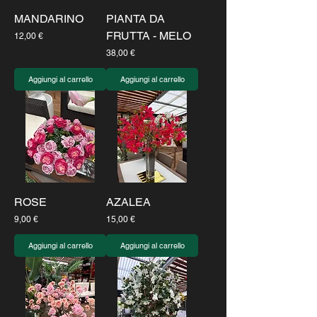
MANDARINO
PIANTA DA
FRUTTA - MELO
Prezzo
12,00 €
Prezzo
38,00 €
Aggiungi al carrello
Aggiungi al carrello
ROSE
AZALEA
Prezzo
Prezzo
9,00 €
15,00 €
Aggiungi al carrello
Aggiungi al carrello