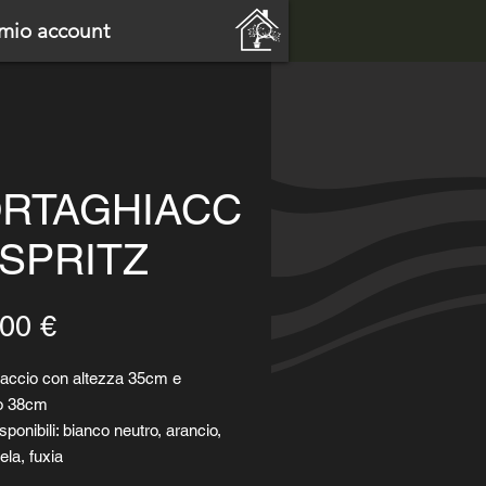
 mio account
RTAGHIACC
 SPRITZ
Prezzo
00 €
iaccio con altezza 35cm e
o 38cm
sponibili: bianco neutro, arancio,
la, fuxia