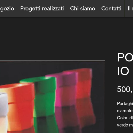
gozio
Progetti realizzati
Chi siamo
Contatti
Il
PO
IO
500,
Portagh
diametr
Colori di
verde me