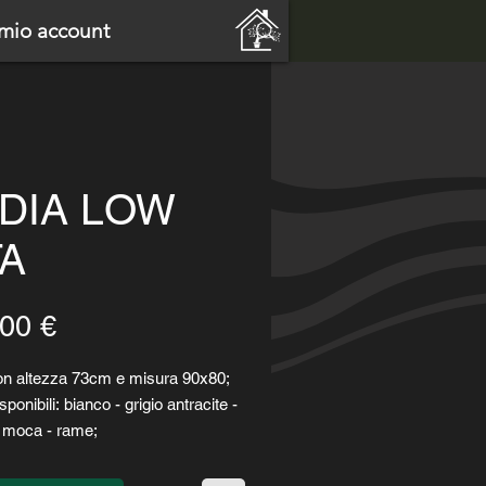
 mio account
DIA LOW
TA
Prezzo
00 €
on altezza 73cm e misura 90x80;
sponibili: bianco - grigio antracite -
- moca - rame;