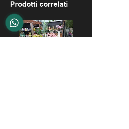
Prodotti correlati
LIMONI
Prezzo
22,00 €