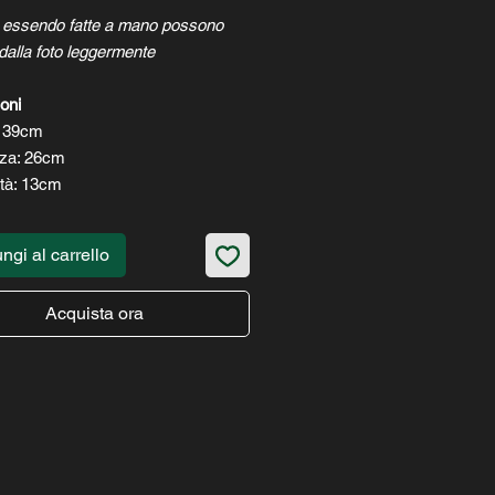
e essendo fatte a mano possono
e dalla foto leggermente
oni
:
39cm
za:
26cm
tà:
13cm
ngi al carrello
Acquista ora