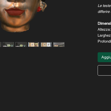
Le test
differir
Dimensi
Altezza
Larghez
Profondi
Aggiu