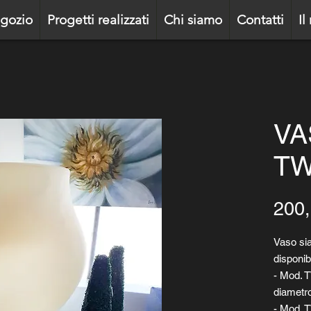
gozio
Progetti realizzati
Chi siamo
Contatti
Il
VA
TW
200,
Vaso sia
disponibi
- Mod. 
diametr
- Mod. 