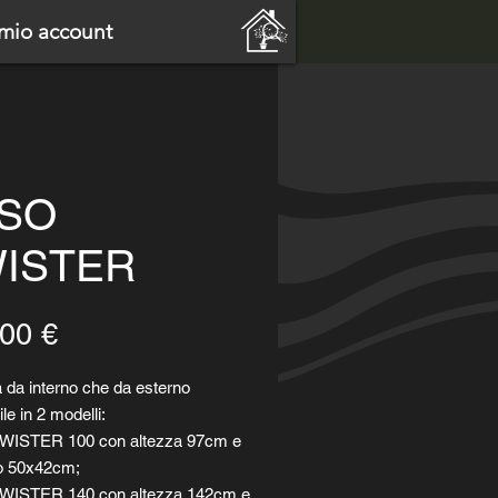
 mio account
SO
ISTER
Prezzo
00 €
 da interno che da esterno
le in 2 modelli:
TWISTER 100 con altezza 97cm e
o 50x42cm;
TWISTER 140 con altezza 142cm e