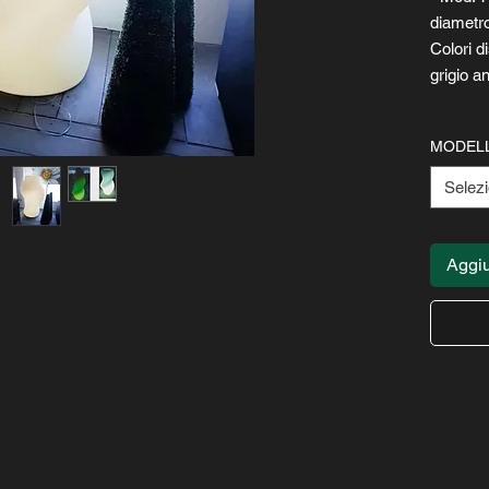
diametr
Colori di
grigio a
MODEL
Selez
Aggiu