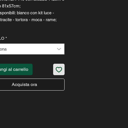
o 81x57cm;
sponibili: bianco con kit luce -
ntracite - tortora - moca - rame;
LO
*
iona
ngi al carrello
Acquista ora