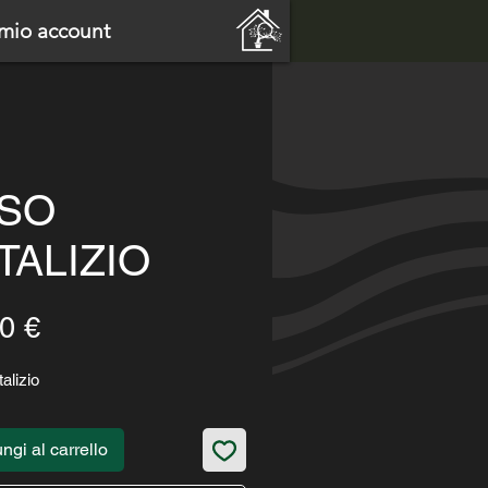
 mio account
SO
TALIZIO
Prezzo
0 €
alizio
ngi al carrello